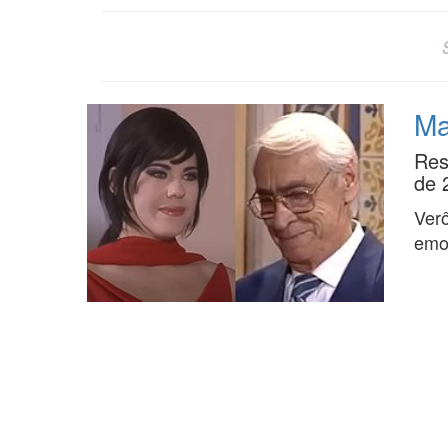
Ma
Res
de 
Verô
emo