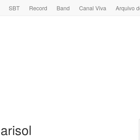
SBT
Record
Band
Canal Viva
Arquivo d
arisol